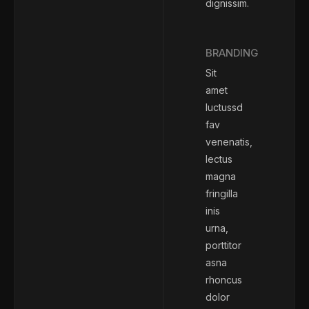
dignissim.
BRANDING
Sit
amet
luctussd
fav
venenatis,
lectus
magna
fringilla
inis
urna,
porttitor
asna
rhoncus
dolor