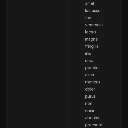
amet
luctussd
fav
venenatis,
lectus
magna
fringilla
inis
urna,
porttitor
asna
rhoncus
dolor
purus
non
enim
aberitin
praesent